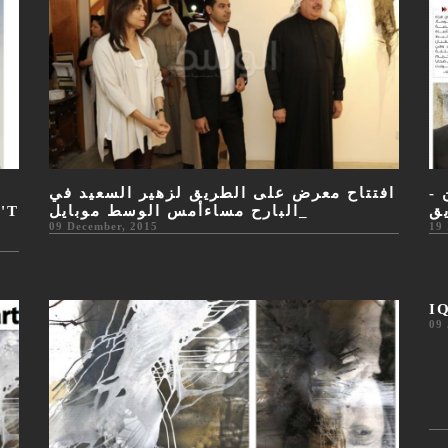
من
افتتاح معرض على الطريق لزهير السعيد في
'T
_البارح مساءأمس الوسط موبايل
ق
09 December, 2015
19
I
09 