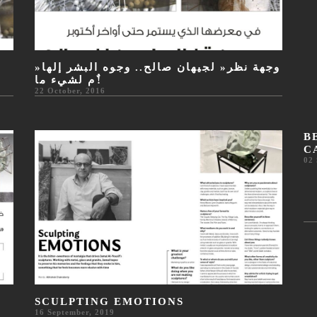
»وجهة نظر« لجيهان صالح.. وجوه البشر إلها
ٌم لشيء ما!
22 October, 2016
B
C
02 
SCULPTING EMOTIONS
16 September, 2019